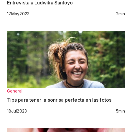
Entrevista a Ludwika Santoyo
17
May
2023
2
min
General
Tips para tener la sonrisa perfecta en las fotos
18
Jul
2023
5
min