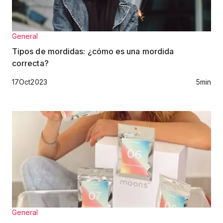
General
Tipos de mordidas: ¿cómo es una mordida
correcta?
17
Oct
2023
5
min
General