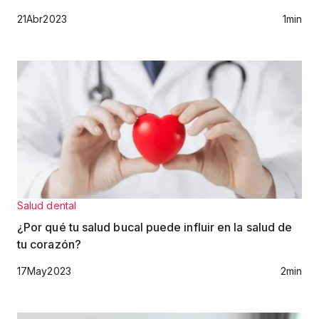
21
Abr
2023
1
min
Salud dental
¿Por qué tu salud bucal puede influir en la salud de
tu corazón?
17
May
2023
2
min