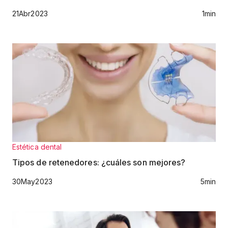
21
Abr
2023
1
min
Estética dental
Tipos de retenedores: ¿cuáles son mejores?
30
May
2023
5
min