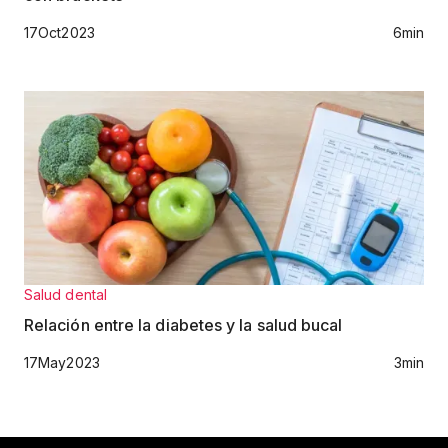
17
Oct
2023
6
min
Salud dental
Relación entre la diabetes y la salud bucal
17
May
2023
3
min