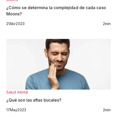
¿Cómo se determina la complejidad de cada caso
Moons?
21
Abr
2023
2
min
Salud dental
¿Qué son las aftas bucales?
17
May
2023
2
min