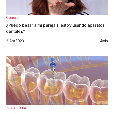
General
¿Puedo besar a mi pareja si estoy usando aparatos
dentales?
21
Abr
2023
4
min
Tratamiento