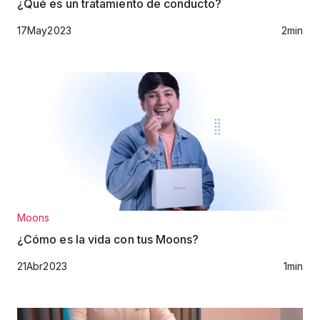
¿Qué es un tratamiento de conducto?
17
May
2023
2
min
Moons
¿Cómo es la vida con tus Moons?
21
Abr
2023
1
min