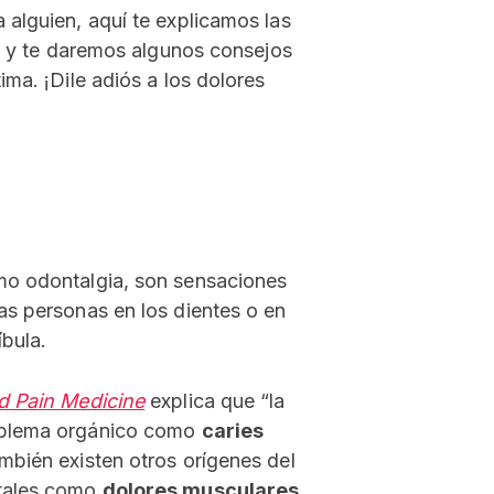
 alguien, aquí te explicamos las
a, y te daremos algunos consejos
ma. ¡Dile adiós a los dolores
mo odontalgia, son sensaciones
as personas en los dientes o en
íbula.
d Pain Medicine
explica que “la
roblema orgánico como
caries
mbién existen otros orígenes del
tales como
dolores musculares