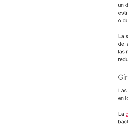
un d
est
o du
La s
de l
las 
redu
Gin
Las 
en l
La
g
bact