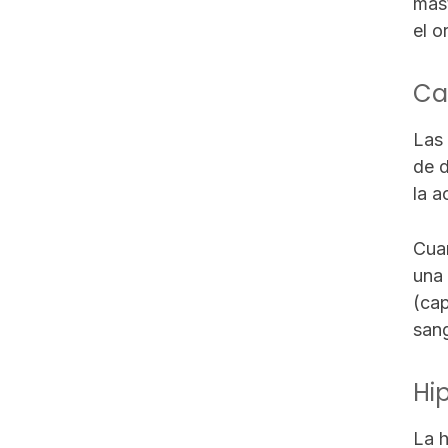
mast
el o
Ca
La
de d
la a
Cuan
una 
(cap
sang
Hi
La h