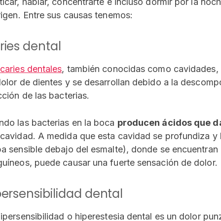
icar, hablar, concentrarte e incluso dormir por la noch
rigen. Entre sus causas tenemos:
ries dental
s
caries dentales
, también conocidas como cavidades, s
olor de dientes y se desarrollan debido a la descompo
cción de las bacterias.
do las bacterias en la boca
producen ácidos que d
cavidad. A medida que esta cavidad se profundiza y l
a sensible debajo del esmalte), donde se encuentran 
uíneos, puede causar una fuerte sensación de dolor.
persensibilidad dental
ipersensibilidad o hiperestesia dental es un dolor pu