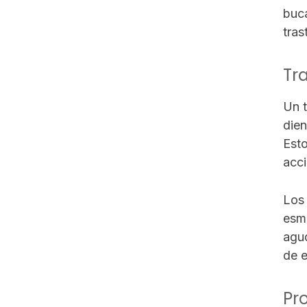
buca
tras
Tr
Un t
dien
Esto
acci
Los 
esma
agud
de e
Pr