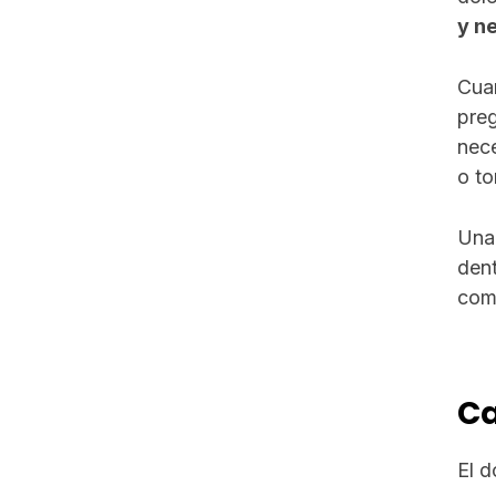
y n
Cuan
preg
nec
o t
Una 
dent
comp
Ca
El d