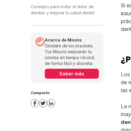
Si e
Consejos para evitar el dolor de
dientes y mejorar tu salud dental
c
au
prác
dent
Acerca de Moons
Olvídate de los brackets.
Tus Moons mejorarán tu
¿P
sonrisa en tiempo récord,
de forma fácil y discreta.
Saber más
Los 
de m
las 
Compartir
La r
mayo
dent
dol