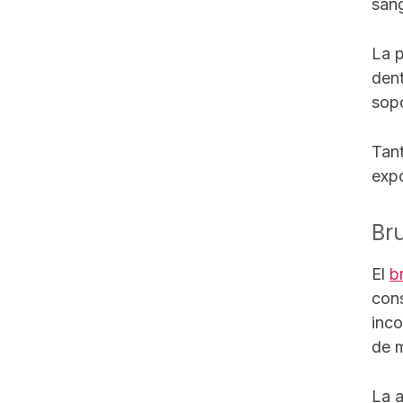
sang
La p
dent
sopo
Tant
expo
Br
El
b
cons
inco
de m
La a