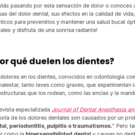
stás pasando por esta sensación de dolor o conoces a
sas del dolor dental, sus efectos en la calidad de vid
ticos para prevenirlos y mantener una salud bucal ópti
ales y disfruta de una sonrisa radiante!
or qué duelen los dientes?
dolores en los dientes, conocidos en odontología co
alestar, tanto leves como graves, que experimentan l
estructuras que los rodean, como las encías y la mand
evista especializada
Journal of Dental Anesthesia an
ría de los dolores dentales son causados ​​por un p
al, periodontitis, pulpitis o traumatismos.
” Pero ta
or como la
hipersensibilidad dental
y causas no den