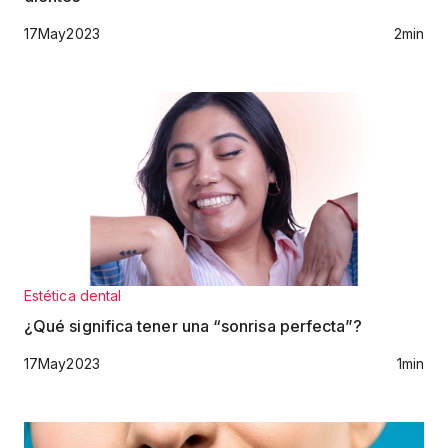
17
May
2023
2
min
Estética dental
¿Qué significa tener una “sonrisa perfecta”?
17
May
2023
1
min