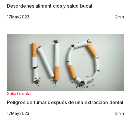
Desórdenes alimenticios y salud bucal
17
May
2023
2
min
Salud dental
Peligros de fumar después de una extracción dental
17
May
2023
3
min