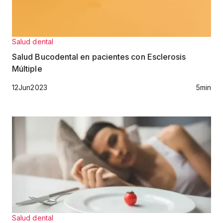
Salud dental
Salud Bucodental en pacientes con Esclerosis
Múltiple
12
Jun
2023
5
min
Salud dental