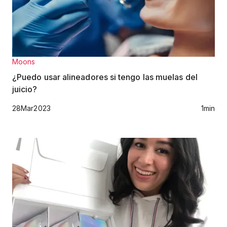
Moons
¿Puedo usar alineadores si tengo las muelas del
juicio?
28
Mar
2023
1
min