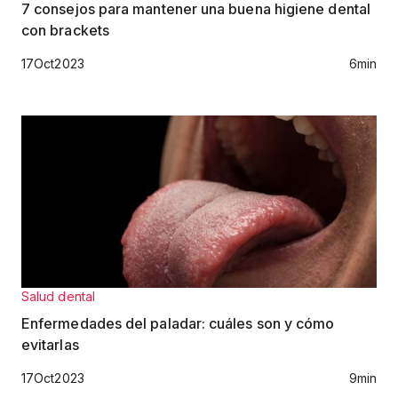
7 consejos para mantener una buena higiene dental
con brackets
17
Oct
2023
6
min
Salud dental
Enfermedades del paladar: cuáles son y cómo
evitarlas
17
Oct
2023
9
min