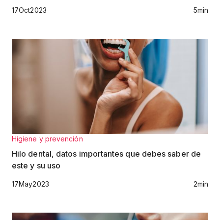
17
Oct
2023
5
min
Higiene y prevención
Hilo dental, datos importantes que debes saber de
este y su uso
17
May
2023
2
min