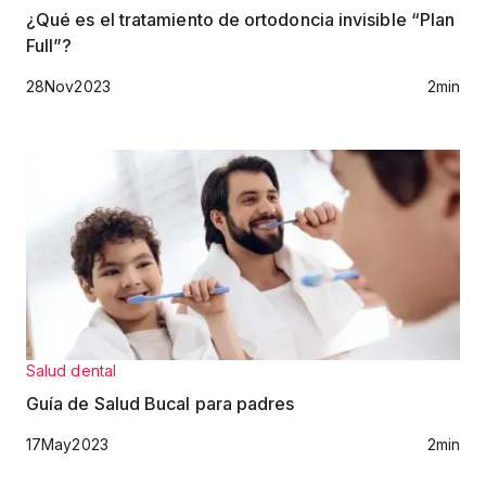
¿Qué es el tratamiento de ortodoncia invisible “Plan
Full”?
28
Nov
2023
2
min
Salud dental
Guía de Salud Bucal para padres
17
May
2023
2
min