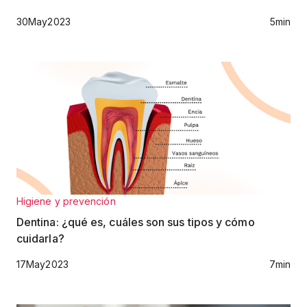
30
May
2023
5
min
Higiene y prevención
Dentina: ¿qué es, cuáles son sus tipos y cómo
cuidarla?
17
May
2023
7
min